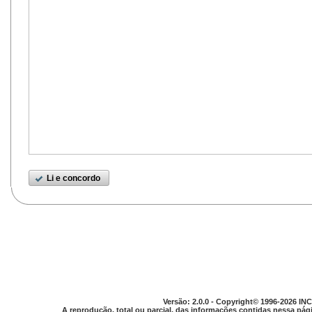
Li e concordo
Versão: 2.0.0 - Copyright© 1996-2026 INC
A reprodução, total ou parcial, das informações contidas nessa pági