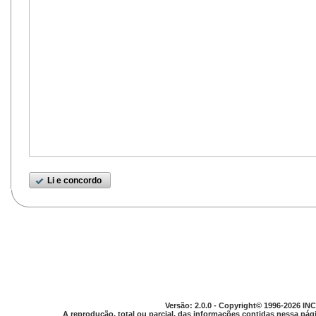
Li e concordo
Versão: 2.0.0 - Copyright© 1996-2026 INC
A reprodução, total ou parcial, das informações contidas nessa pági