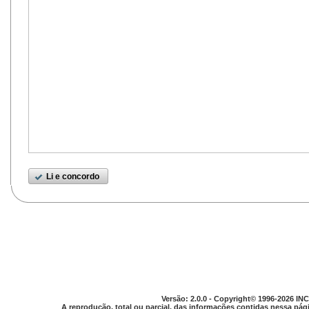
Li e concordo
Versão: 2.0.0 - Copyright© 1996-2026 INC
A reprodução, total ou parcial, das informações contidas nessa pági