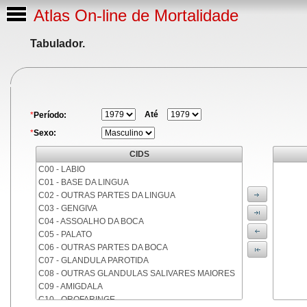
Atlas On-line de Mortalidade
Tabulador.
Até
*
Período:
*
Sexo:
CIDS
C00 - LABIO
C01 - BASE DA LINGUA
C02 - OUTRAS PARTES DA LINGUA
C03 - GENGIVA
C04 - ASSOALHO DA BOCA
C05 - PALATO
C06 - OUTRAS PARTES DA BOCA
C07 - GLANDULA PAROTIDA
C08 - OUTRAS GLANDULAS SALIVARES MAIORES
C09 - AMIGDALA
C10 - OROFARINGE