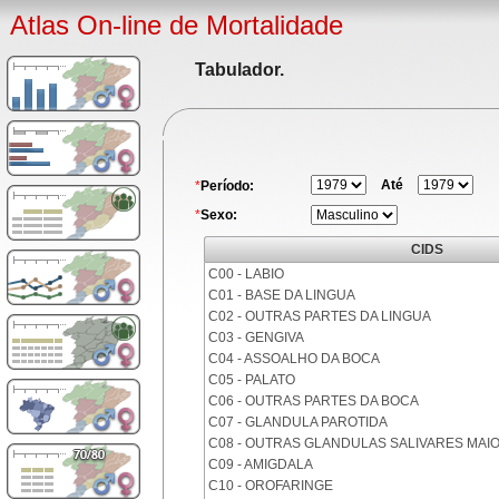
Atlas On-line de Mortalidade
Tabulador.
Até
*
Período:
*
Sexo:
CIDS
C00 - LABIO
C01 - BASE DA LINGUA
C02 - OUTRAS PARTES DA LINGUA
C03 - GENGIVA
C04 - ASSOALHO DA BOCA
C05 - PALATO
C06 - OUTRAS PARTES DA BOCA
C07 - GLANDULA PAROTIDA
C08 - OUTRAS GLANDULAS SALIVARES MAI
C09 - AMIGDALA
C10 - OROFARINGE