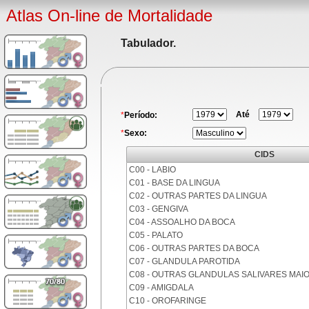
Atlas On-line de Mortalidade
Tabulador.
Até
*
Período:
*
Sexo:
CIDS
C00 - LABIO
C01 - BASE DA LINGUA
C02 - OUTRAS PARTES DA LINGUA
C03 - GENGIVA
C04 - ASSOALHO DA BOCA
C05 - PALATO
C06 - OUTRAS PARTES DA BOCA
C07 - GLANDULA PAROTIDA
C08 - OUTRAS GLANDULAS SALIVARES MAI
C09 - AMIGDALA
C10 - OROFARINGE