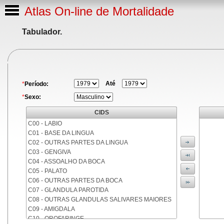
Atlas On-line de Mortalidade
Tabulador.
Até
*
Período:
*
Sexo:
CIDS
C00 - LABIO
C01 - BASE DA LINGUA
C02 - OUTRAS PARTES DA LINGUA
C03 - GENGIVA
C04 - ASSOALHO DA BOCA
C05 - PALATO
C06 - OUTRAS PARTES DA BOCA
C07 - GLANDULA PAROTIDA
C08 - OUTRAS GLANDULAS SALIVARES MAIORES
C09 - AMIGDALA
C10 - OROFARINGE