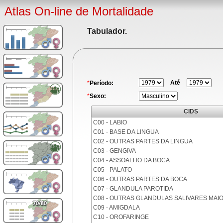
Atlas On-line de Mortalidade
Tabulador.
Até
*
Período:
*
Sexo:
CIDS
C00 - LABIO
C01 - BASE DA LINGUA
C02 - OUTRAS PARTES DA LINGUA
C03 - GENGIVA
C04 - ASSOALHO DA BOCA
C05 - PALATO
C06 - OUTRAS PARTES DA BOCA
C07 - GLANDULA PAROTIDA
C08 - OUTRAS GLANDULAS SALIVARES MAI
C09 - AMIGDALA
C10 - OROFARINGE