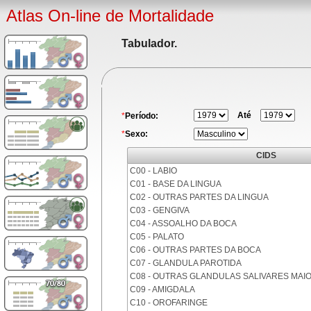
Atlas On-line de Mortalidade
Tabulador.
Até
*
Período:
*
Sexo:
CIDS
C00 - LABIO
C01 - BASE DA LINGUA
C02 - OUTRAS PARTES DA LINGUA
C03 - GENGIVA
C04 - ASSOALHO DA BOCA
C05 - PALATO
C06 - OUTRAS PARTES DA BOCA
C07 - GLANDULA PAROTIDA
C08 - OUTRAS GLANDULAS SALIVARES MAI
C09 - AMIGDALA
C10 - OROFARINGE