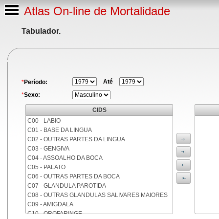
Atlas On-line de Mortalidade
Tabulador.
Até
*
Período:
*
Sexo:
CIDS
C00 - LABIO
C01 - BASE DA LINGUA
C02 - OUTRAS PARTES DA LINGUA
C03 - GENGIVA
C04 - ASSOALHO DA BOCA
C05 - PALATO
C06 - OUTRAS PARTES DA BOCA
C07 - GLANDULA PAROTIDA
C08 - OUTRAS GLANDULAS SALIVARES MAIORES
C09 - AMIGDALA
C10 - OROFARINGE