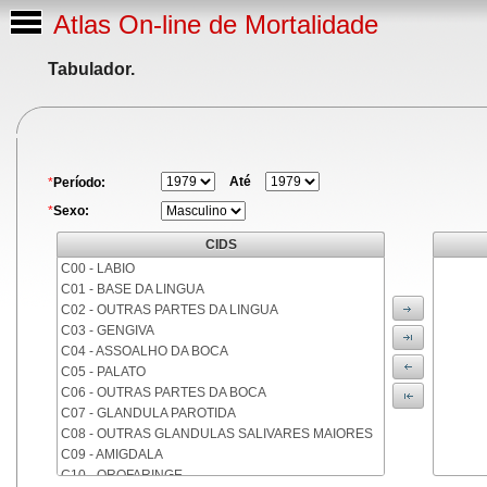
Atlas On-line de Mortalidade
Tabulador.
Até
*
Período:
*
Sexo:
CIDS
C00 - LABIO
C01 - BASE DA LINGUA
C02 - OUTRAS PARTES DA LINGUA
C03 - GENGIVA
C04 - ASSOALHO DA BOCA
C05 - PALATO
C06 - OUTRAS PARTES DA BOCA
C07 - GLANDULA PAROTIDA
C08 - OUTRAS GLANDULAS SALIVARES MAIORES
C09 - AMIGDALA
C10 - OROFARINGE