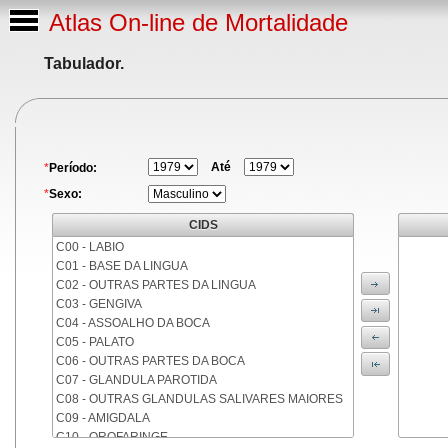
Atlas On-line de Mortalidade
Tabulador.
Até
*
Período:
*
Sexo:
CIDS
C00 - LABIO
C01 - BASE DA LINGUA
C02 - OUTRAS PARTES DA LINGUA
C03 - GENGIVA
C04 - ASSOALHO DA BOCA
C05 - PALATO
C06 - OUTRAS PARTES DA BOCA
C07 - GLANDULA PAROTIDA
C08 - OUTRAS GLANDULAS SALIVARES MAIORES
C09 - AMIGDALA
C10 - OROFARINGE