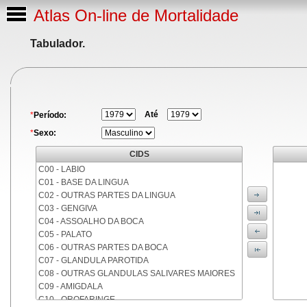
Atlas On-line de Mortalidade
Tabulador.
Até
*
Período:
*
Sexo:
CIDS
C00 - LABIO
C01 - BASE DA LINGUA
C02 - OUTRAS PARTES DA LINGUA
C03 - GENGIVA
C04 - ASSOALHO DA BOCA
C05 - PALATO
C06 - OUTRAS PARTES DA BOCA
C07 - GLANDULA PAROTIDA
C08 - OUTRAS GLANDULAS SALIVARES MAIORES
C09 - AMIGDALA
C10 - OROFARINGE