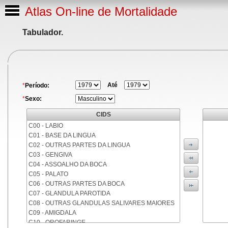
Atlas On-line de Mortalidade
Tabulador.
Até
*
Período:
*
Sexo:
CIDS
C00 - LABIO
C01 - BASE DA LINGUA
C02 - OUTRAS PARTES DA LINGUA
C03 - GENGIVA
C04 - ASSOALHO DA BOCA
C05 - PALATO
C06 - OUTRAS PARTES DA BOCA
C07 - GLANDULA PAROTIDA
C08 - OUTRAS GLANDULAS SALIVARES MAIORES
C09 - AMIGDALA
C10 - OROFARINGE