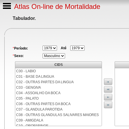
Atlas On-line de Mortalidade
Tabulador.
Até
*
Período:
*
Sexo:
CIDS
C00 - LABIO
C01 - BASE DA LINGUA
C02 - OUTRAS PARTES DA LINGUA
C03 - GENGIVA
C04 - ASSOALHO DA BOCA
C05 - PALATO
C06 - OUTRAS PARTES DA BOCA
C07 - GLANDULA PAROTIDA
C08 - OUTRAS GLANDULAS SALIVARES MAIORES
C09 - AMIGDALA
C10 - OROFARINGE