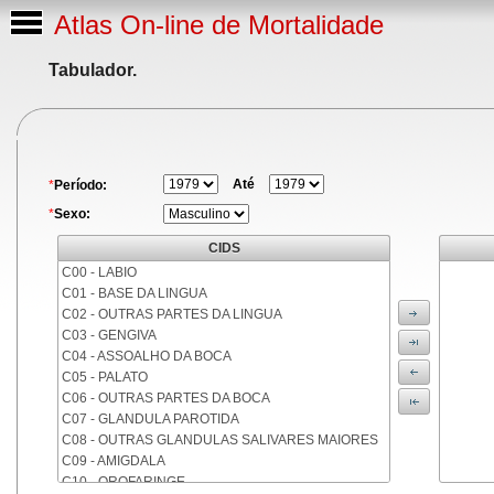
Atlas On-line de Mortalidade
Tabulador.
Até
*
Período:
*
Sexo:
CIDS
C00 - LABIO
C01 - BASE DA LINGUA
C02 - OUTRAS PARTES DA LINGUA
C03 - GENGIVA
C04 - ASSOALHO DA BOCA
C05 - PALATO
C06 - OUTRAS PARTES DA BOCA
C07 - GLANDULA PAROTIDA
C08 - OUTRAS GLANDULAS SALIVARES MAIORES
C09 - AMIGDALA
C10 - OROFARINGE