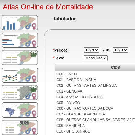
Atlas On-line de Mortalidade
Tabulador.
Até
*
Período:
*
Sexo:
CIDS
C00 - LABIO
C01 - BASE DA LINGUA
C02 - OUTRAS PARTES DA LINGUA
C03 - GENGIVA
C04 - ASSOALHO DA BOCA
C05 - PALATO
C06 - OUTRAS PARTES DA BOCA
C07 - GLANDULA PAROTIDA
C08 - OUTRAS GLANDULAS SALIVARES MAI
C09 - AMIGDALA
C10 - OROFARINGE