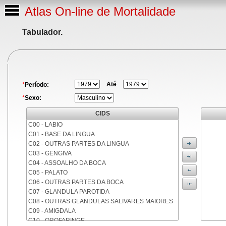
Atlas On-line de Mortalidade
Tabulador.
Até
*
Período:
*
Sexo:
CIDS
C00 - LABIO
C01 - BASE DA LINGUA
C02 - OUTRAS PARTES DA LINGUA
C03 - GENGIVA
C04 - ASSOALHO DA BOCA
C05 - PALATO
C06 - OUTRAS PARTES DA BOCA
C07 - GLANDULA PAROTIDA
C08 - OUTRAS GLANDULAS SALIVARES MAIORES
C09 - AMIGDALA
C10 - OROFARINGE