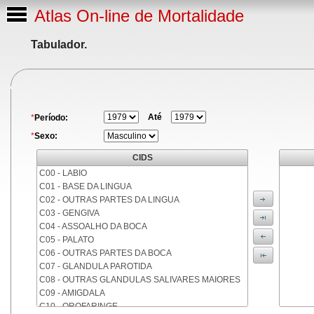
Atlas On-line de Mortalidade
Tabulador.
Até
*
Período:
*
Sexo:
CIDS
C00 - LABIO
C01 - BASE DA LINGUA
C02 - OUTRAS PARTES DA LINGUA
C03 - GENGIVA
C04 - ASSOALHO DA BOCA
C05 - PALATO
C06 - OUTRAS PARTES DA BOCA
C07 - GLANDULA PAROTIDA
C08 - OUTRAS GLANDULAS SALIVARES MAIORES
C09 - AMIGDALA
C10 - OROFARINGE