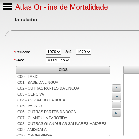
Atlas On-line de Mortalidade
Tabulador.
Até
*
Período:
*
Sexo:
CIDS
C00 - LABIO
C01 - BASE DA LINGUA
C02 - OUTRAS PARTES DA LINGUA
C03 - GENGIVA
C04 - ASSOALHO DA BOCA
C05 - PALATO
C06 - OUTRAS PARTES DA BOCA
C07 - GLANDULA PAROTIDA
C08 - OUTRAS GLANDULAS SALIVARES MAIORES
C09 - AMIGDALA
C10 - OROFARINGE