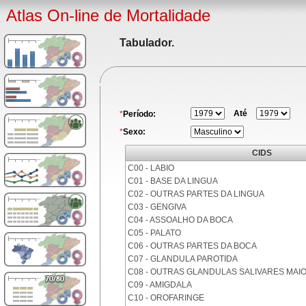
Atlas On-line de Mortalidade
Tabulador.
Até
*
Período:
*
Sexo:
CIDS
C00 - LABIO
C01 - BASE DA LINGUA
C02 - OUTRAS PARTES DA LINGUA
C03 - GENGIVA
C04 - ASSOALHO DA BOCA
C05 - PALATO
C06 - OUTRAS PARTES DA BOCA
C07 - GLANDULA PAROTIDA
C08 - OUTRAS GLANDULAS SALIVARES MAI
C09 - AMIGDALA
C10 - OROFARINGE