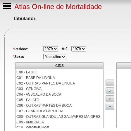
Atlas On-line de Mortalidade
Tabulador.
Até
*
Período:
*
Sexo:
CIDS
C00 - LABIO
C01 - BASE DA LINGUA
C02 - OUTRAS PARTES DA LINGUA
C03 - GENGIVA
C04 - ASSOALHO DA BOCA
C05 - PALATO
C06 - OUTRAS PARTES DA BOCA
C07 - GLANDULA PAROTIDA
C08 - OUTRAS GLANDULAS SALIVARES MAIORES
C09 - AMIGDALA
C10 - OROFARINGE