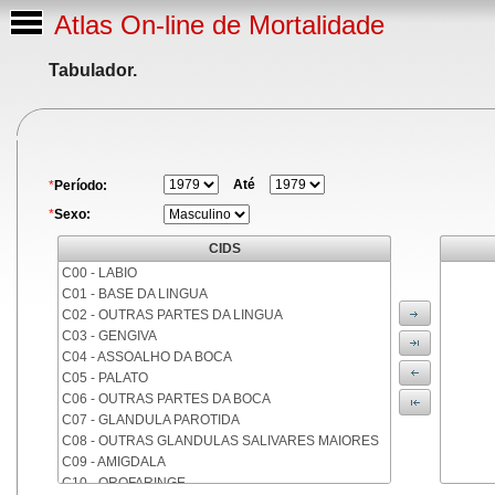
Atlas On-line de Mortalidade
Tabulador.
Até
*
Período:
*
Sexo:
CIDS
C00 - LABIO
C01 - BASE DA LINGUA
C02 - OUTRAS PARTES DA LINGUA
C03 - GENGIVA
C04 - ASSOALHO DA BOCA
C05 - PALATO
C06 - OUTRAS PARTES DA BOCA
C07 - GLANDULA PAROTIDA
C08 - OUTRAS GLANDULAS SALIVARES MAIORES
C09 - AMIGDALA
C10 - OROFARINGE