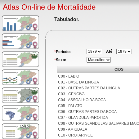
Atlas On-line de Mortalidade
Tabulador.
Até
*
Período:
*
Sexo:
CIDS
C00 - LABIO
C01 - BASE DA LINGUA
C02 - OUTRAS PARTES DA LINGUA
C03 - GENGIVA
C04 - ASSOALHO DA BOCA
C05 - PALATO
C06 - OUTRAS PARTES DA BOCA
C07 - GLANDULA PAROTIDA
C08 - OUTRAS GLANDULAS SALIVARES MAI
C09 - AMIGDALA
C10 - OROFARINGE