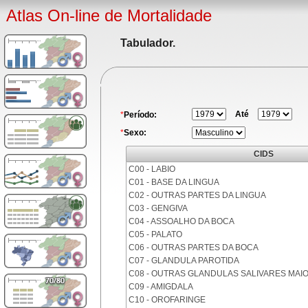
Atlas On-line de Mortalidade
Tabulador.
Até
*
Período:
*
Sexo:
CIDS
C00 - LABIO
C01 - BASE DA LINGUA
C02 - OUTRAS PARTES DA LINGUA
C03 - GENGIVA
C04 - ASSOALHO DA BOCA
C05 - PALATO
C06 - OUTRAS PARTES DA BOCA
C07 - GLANDULA PAROTIDA
C08 - OUTRAS GLANDULAS SALIVARES MAI
C09 - AMIGDALA
C10 - OROFARINGE