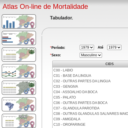
Atlas On-line de Mortalidade
Tabulador.
Até
*
Período:
*
Sexo:
CIDS
C00 - LABIO
C01 - BASE DA LINGUA
C02 - OUTRAS PARTES DA LINGUA
C03 - GENGIVA
C04 - ASSOALHO DA BOCA
C05 - PALATO
C06 - OUTRAS PARTES DA BOCA
C07 - GLANDULA PAROTIDA
C08 - OUTRAS GLANDULAS SALIVARES MAI
C09 - AMIGDALA
C10 - OROFARINGE