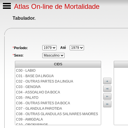
Atlas On-line de Mortalidade
Tabulador.
Até
*
Período:
*
Sexo:
CIDS
C00 - LABIO
C01 - BASE DA LINGUA
C02 - OUTRAS PARTES DA LINGUA
C03 - GENGIVA
C04 - ASSOALHO DA BOCA
C05 - PALATO
C06 - OUTRAS PARTES DA BOCA
C07 - GLANDULA PAROTIDA
C08 - OUTRAS GLANDULAS SALIVARES MAIORES
C09 - AMIGDALA
C10 - OROFARINGE