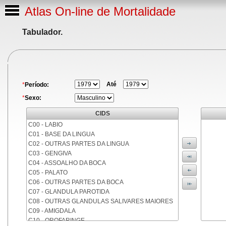
Atlas On-line de Mortalidade
Tabulador.
Até
*
Período:
*
Sexo:
CIDS
C00 - LABIO
C01 - BASE DA LINGUA
C02 - OUTRAS PARTES DA LINGUA
C03 - GENGIVA
C04 - ASSOALHO DA BOCA
C05 - PALATO
C06 - OUTRAS PARTES DA BOCA
C07 - GLANDULA PAROTIDA
C08 - OUTRAS GLANDULAS SALIVARES MAIORES
C09 - AMIGDALA
C10 - OROFARINGE