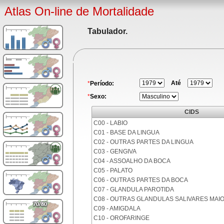
Atlas On-line de Mortalidade
Tabulador.
Até
*
Período:
*
Sexo:
CIDS
C00 - LABIO
C01 - BASE DA LINGUA
C02 - OUTRAS PARTES DA LINGUA
C03 - GENGIVA
C04 - ASSOALHO DA BOCA
C05 - PALATO
C06 - OUTRAS PARTES DA BOCA
C07 - GLANDULA PAROTIDA
C08 - OUTRAS GLANDULAS SALIVARES MAI
C09 - AMIGDALA
C10 - OROFARINGE