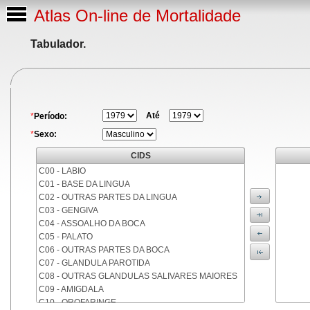
Atlas On-line de Mortalidade
Tabulador.
Até
*
Período:
*
Sexo:
CIDS
C00 - LABIO
C01 - BASE DA LINGUA
C02 - OUTRAS PARTES DA LINGUA
C03 - GENGIVA
C04 - ASSOALHO DA BOCA
C05 - PALATO
C06 - OUTRAS PARTES DA BOCA
C07 - GLANDULA PAROTIDA
C08 - OUTRAS GLANDULAS SALIVARES MAIORES
C09 - AMIGDALA
C10 - OROFARINGE