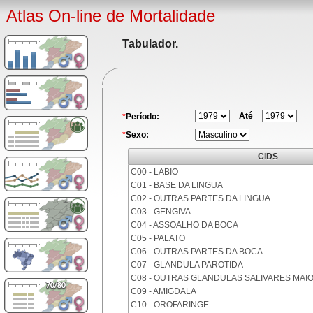
Atlas On-line de Mortalidade
Tabulador.
Até
*
Período:
*
Sexo:
CIDS
C00 - LABIO
C01 - BASE DA LINGUA
C02 - OUTRAS PARTES DA LINGUA
C03 - GENGIVA
C04 - ASSOALHO DA BOCA
C05 - PALATO
C06 - OUTRAS PARTES DA BOCA
C07 - GLANDULA PAROTIDA
C08 - OUTRAS GLANDULAS SALIVARES MAI
C09 - AMIGDALA
C10 - OROFARINGE