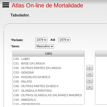
Atlas On-line de Mortalidade
Tabulador.
Até
*
Período:
*
Sexo:
CIDS
C00 - LABIO
C01 - BASE DA LINGUA
C02 - OUTRAS PARTES DA LINGUA
C03 - GENGIVA
C04 - ASSOALHO DA BOCA
C05 - PALATO
C06 - OUTRAS PARTES DA BOCA
C07 - GLANDULA PAROTIDA
C08 - OUTRAS GLANDULAS SALIVARES MAIORES
C09 - AMIGDALA
C10 - OROFARINGE