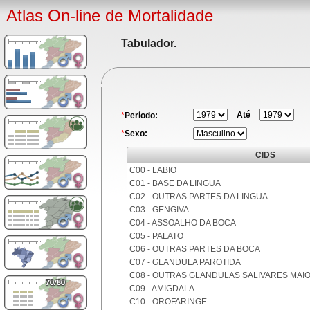
Atlas On-line de Mortalidade
Tabulador.
Até
*
Período:
*
Sexo:
CIDS
C00 - LABIO
C01 - BASE DA LINGUA
C02 - OUTRAS PARTES DA LINGUA
C03 - GENGIVA
C04 - ASSOALHO DA BOCA
C05 - PALATO
C06 - OUTRAS PARTES DA BOCA
C07 - GLANDULA PAROTIDA
C08 - OUTRAS GLANDULAS SALIVARES MAI
C09 - AMIGDALA
C10 - OROFARINGE