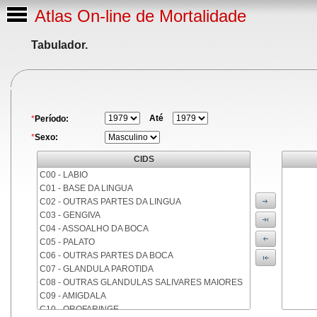
Atlas On-line de Mortalidade
Tabulador.
Até
*
Período:
*
Sexo:
CIDS
C00 - LABIO
C01 - BASE DA LINGUA
C02 - OUTRAS PARTES DA LINGUA
C03 - GENGIVA
C04 - ASSOALHO DA BOCA
C05 - PALATO
C06 - OUTRAS PARTES DA BOCA
C07 - GLANDULA PAROTIDA
C08 - OUTRAS GLANDULAS SALIVARES MAIORES
C09 - AMIGDALA
C10 - OROFARINGE