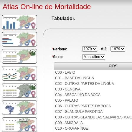
Atlas On-line de Mortalidade
Tabulador.
Até
*
Período:
*
Sexo:
CIDS
C00 - LABIO
C01 - BASE DA LINGUA
C02 - OUTRAS PARTES DA LINGUA
C03 - GENGIVA
C04 - ASSOALHO DA BOCA
C05 - PALATO
C06 - OUTRAS PARTES DA BOCA
C07 - GLANDULA PAROTIDA
C08 - OUTRAS GLANDULAS SALIVARES MAI
C09 - AMIGDALA
C10 - OROFARINGE