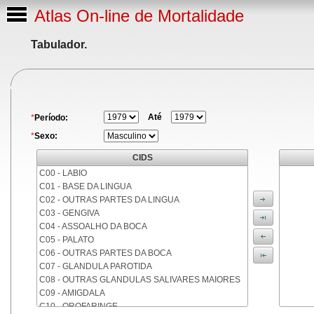
Atlas On-line de Mortalidade
Tabulador.
Até
*
Período:
*
Sexo:
CIDS
C00 - LABIO
C01 - BASE DA LINGUA
C02 - OUTRAS PARTES DA LINGUA
C03 - GENGIVA
C04 - ASSOALHO DA BOCA
C05 - PALATO
C06 - OUTRAS PARTES DA BOCA
C07 - GLANDULA PAROTIDA
C08 - OUTRAS GLANDULAS SALIVARES MAIORES
C09 - AMIGDALA
C10 - OROFARINGE