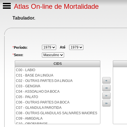
Atlas On-line de Mortalidade
Tabulador.
Até
*
Período:
*
Sexo:
CIDS
C00 - LABIO
C01 - BASE DA LINGUA
C02 - OUTRAS PARTES DA LINGUA
C03 - GENGIVA
C04 - ASSOALHO DA BOCA
C05 - PALATO
C06 - OUTRAS PARTES DA BOCA
C07 - GLANDULA PAROTIDA
C08 - OUTRAS GLANDULAS SALIVARES MAIORES
C09 - AMIGDALA
C10 - OROFARINGE