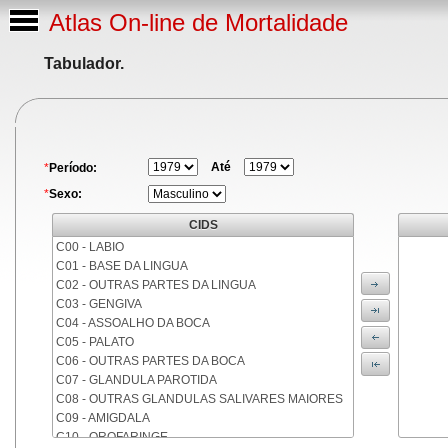
Atlas On-line de Mortalidade
Tabulador.
Até
*
Período:
*
Sexo:
CIDS
C00 - LABIO
C01 - BASE DA LINGUA
C02 - OUTRAS PARTES DA LINGUA
C03 - GENGIVA
C04 - ASSOALHO DA BOCA
C05 - PALATO
C06 - OUTRAS PARTES DA BOCA
C07 - GLANDULA PAROTIDA
C08 - OUTRAS GLANDULAS SALIVARES MAIORES
C09 - AMIGDALA
C10 - OROFARINGE