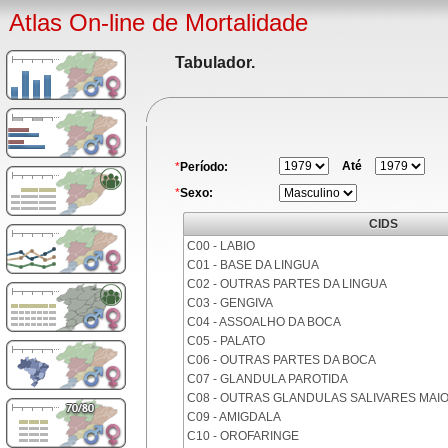
Atlas On-line de Mortalidade
Tabulador.
Até
*
Período:
*
Sexo:
CIDS
C00 - LABIO
C01 - BASE DA LINGUA
C02 - OUTRAS PARTES DA LINGUA
C03 - GENGIVA
C04 - ASSOALHO DA BOCA
C05 - PALATO
C06 - OUTRAS PARTES DA BOCA
C07 - GLANDULA PAROTIDA
C08 - OUTRAS GLANDULAS SALIVARES MAI
C09 - AMIGDALA
C10 - OROFARINGE