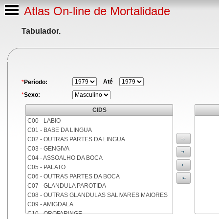
Atlas On-line de Mortalidade
Tabulador.
Até
*
Período:
*
Sexo:
CIDS
C00 - LABIO
C01 - BASE DA LINGUA
C02 - OUTRAS PARTES DA LINGUA
C03 - GENGIVA
C04 - ASSOALHO DA BOCA
C05 - PALATO
C06 - OUTRAS PARTES DA BOCA
C07 - GLANDULA PAROTIDA
C08 - OUTRAS GLANDULAS SALIVARES MAIORES
C09 - AMIGDALA
C10 - OROFARINGE