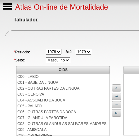
Atlas On-line de Mortalidade
Tabulador.
Até
*
Período:
*
Sexo:
CIDS
C00 - LABIO
C01 - BASE DA LINGUA
C02 - OUTRAS PARTES DA LINGUA
C03 - GENGIVA
C04 - ASSOALHO DA BOCA
C05 - PALATO
C06 - OUTRAS PARTES DA BOCA
C07 - GLANDULA PAROTIDA
C08 - OUTRAS GLANDULAS SALIVARES MAIORES
C09 - AMIGDALA
C10 - OROFARINGE