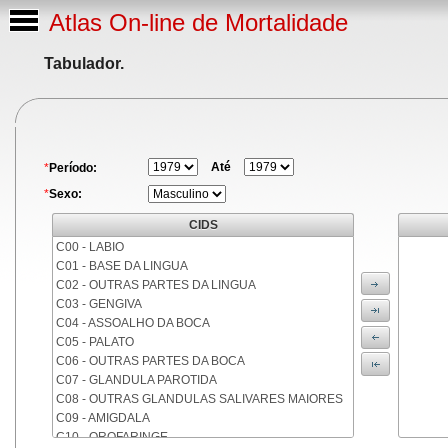
Atlas On-line de Mortalidade
Tabulador.
Até
*
Período:
*
Sexo:
CIDS
C00 - LABIO
C01 - BASE DA LINGUA
C02 - OUTRAS PARTES DA LINGUA
C03 - GENGIVA
C04 - ASSOALHO DA BOCA
C05 - PALATO
C06 - OUTRAS PARTES DA BOCA
C07 - GLANDULA PAROTIDA
C08 - OUTRAS GLANDULAS SALIVARES MAIORES
C09 - AMIGDALA
C10 - OROFARINGE