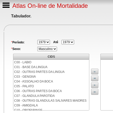
Atlas On-line de Mortalidade
Tabulador.
Até
*
Período:
*
Sexo:
CIDS
C00 - LABIO
C01 - BASE DA LINGUA
C02 - OUTRAS PARTES DA LINGUA
C03 - GENGIVA
C04 - ASSOALHO DA BOCA
C05 - PALATO
C06 - OUTRAS PARTES DA BOCA
C07 - GLANDULA PAROTIDA
C08 - OUTRAS GLANDULAS SALIVARES MAIORES
C09 - AMIGDALA
C10 - OROFARINGE