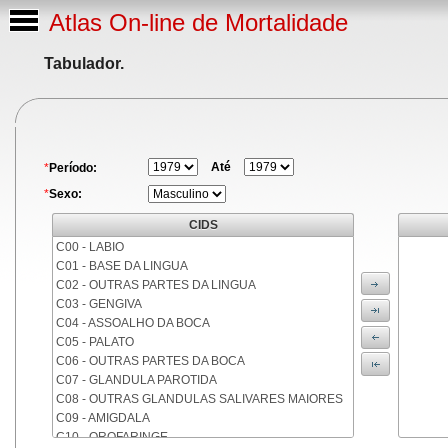
Atlas On-line de Mortalidade
Tabulador.
Até
*
Período:
*
Sexo:
CIDS
C00 - LABIO
C01 - BASE DA LINGUA
C02 - OUTRAS PARTES DA LINGUA
C03 - GENGIVA
C04 - ASSOALHO DA BOCA
C05 - PALATO
C06 - OUTRAS PARTES DA BOCA
C07 - GLANDULA PAROTIDA
C08 - OUTRAS GLANDULAS SALIVARES MAIORES
C09 - AMIGDALA
C10 - OROFARINGE