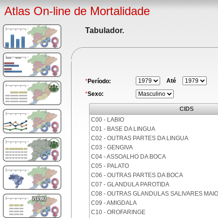
Atlas On-line de Mortalidade
Tabulador.
Até
*
Período:
*
Sexo:
CIDS
C00 - LABIO
C01 - BASE DA LINGUA
C02 - OUTRAS PARTES DA LINGUA
C03 - GENGIVA
C04 - ASSOALHO DA BOCA
C05 - PALATO
C06 - OUTRAS PARTES DA BOCA
C07 - GLANDULA PAROTIDA
C08 - OUTRAS GLANDULAS SALIVARES MAI
C09 - AMIGDALA
C10 - OROFARINGE