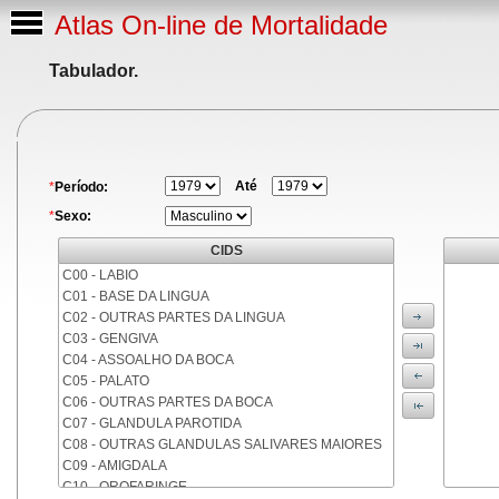
Atlas On-line de Mortalidade
Tabulador.
Até
*
Período:
*
Sexo:
CIDS
C00 - LABIO
C01 - BASE DA LINGUA
C02 - OUTRAS PARTES DA LINGUA
C03 - GENGIVA
C04 - ASSOALHO DA BOCA
C05 - PALATO
C06 - OUTRAS PARTES DA BOCA
C07 - GLANDULA PAROTIDA
C08 - OUTRAS GLANDULAS SALIVARES MAIORES
C09 - AMIGDALA
C10 - OROFARINGE