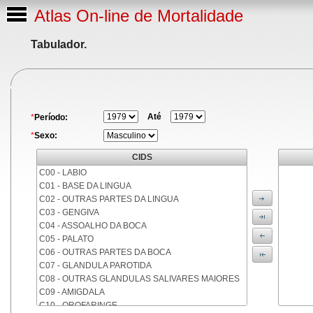
Atlas On-line de Mortalidade
Tabulador.
Até
*
Período:
*
Sexo:
CIDS
C00 - LABIO
C01 - BASE DA LINGUA
C02 - OUTRAS PARTES DA LINGUA
C03 - GENGIVA
C04 - ASSOALHO DA BOCA
C05 - PALATO
C06 - OUTRAS PARTES DA BOCA
C07 - GLANDULA PAROTIDA
C08 - OUTRAS GLANDULAS SALIVARES MAIORES
C09 - AMIGDALA
C10 - OROFARINGE