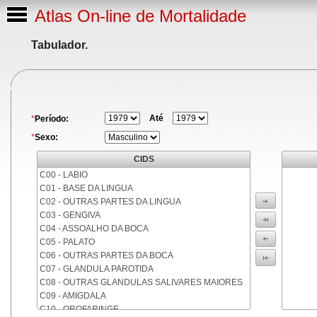
Atlas On-line de Mortalidade
Tabulador.
Até
*
Período:
*
Sexo:
CIDS
C00 - LABIO
C01 - BASE DA LINGUA
C02 - OUTRAS PARTES DA LINGUA
C03 - GENGIVA
C04 - ASSOALHO DA BOCA
C05 - PALATO
C06 - OUTRAS PARTES DA BOCA
C07 - GLANDULA PAROTIDA
C08 - OUTRAS GLANDULAS SALIVARES MAIORES
C09 - AMIGDALA
C10 - OROFARINGE