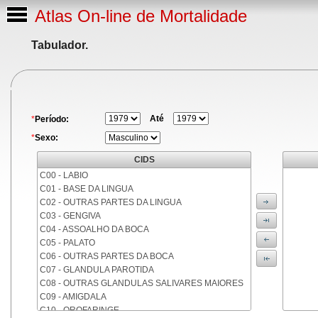
Atlas On-line de Mortalidade
Tabulador.
Até
*
Período:
*
Sexo:
CIDS
C00 - LABIO
C01 - BASE DA LINGUA
C02 - OUTRAS PARTES DA LINGUA
C03 - GENGIVA
C04 - ASSOALHO DA BOCA
C05 - PALATO
C06 - OUTRAS PARTES DA BOCA
C07 - GLANDULA PAROTIDA
C08 - OUTRAS GLANDULAS SALIVARES MAIORES
C09 - AMIGDALA
C10 - OROFARINGE