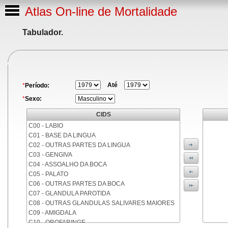
Atlas On-line de Mortalidade
Tabulador.
Até
*
Período:
*
Sexo:
CIDS
C00 - LABIO
C01 - BASE DA LINGUA
C02 - OUTRAS PARTES DA LINGUA
C03 - GENGIVA
C04 - ASSOALHO DA BOCA
C05 - PALATO
C06 - OUTRAS PARTES DA BOCA
C07 - GLANDULA PAROTIDA
C08 - OUTRAS GLANDULAS SALIVARES MAIORES
C09 - AMIGDALA
C10 - OROFARINGE